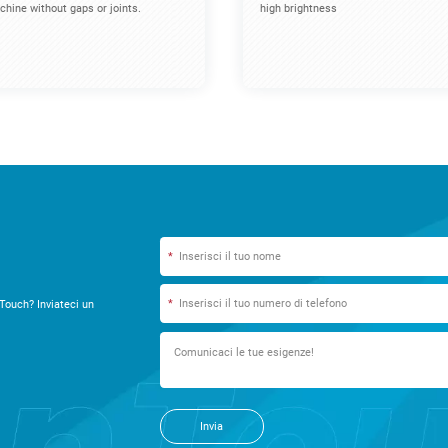
hine without gaps or joints.
high brightness
*
*
Touch? Inviateci un
Invia