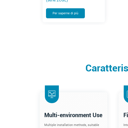
(serie 2CGL)
Per saperne di più
Caratteris
Multi-environment Use
F
Multiple installation methods, suitable
Int