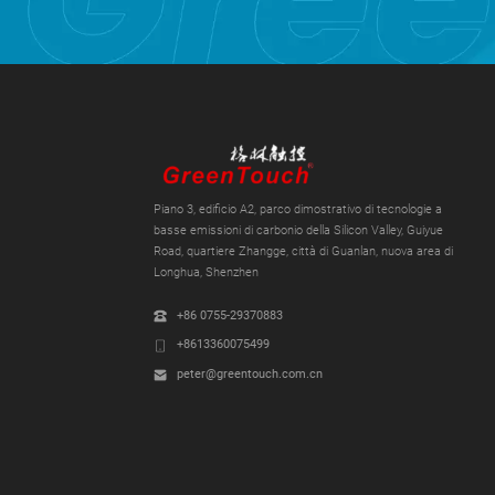
Piano 3, edificio A2, parco dimostrativo di tecnologie a
basse emissioni di carbonio della Silicon Valley, Guiyue
Road, quartiere Zhangge, città di Guanlan, nuova area di
Longhua, Shenzhen
+86 0755-29370883
+8613360075499
peter@greentouch.com.cn