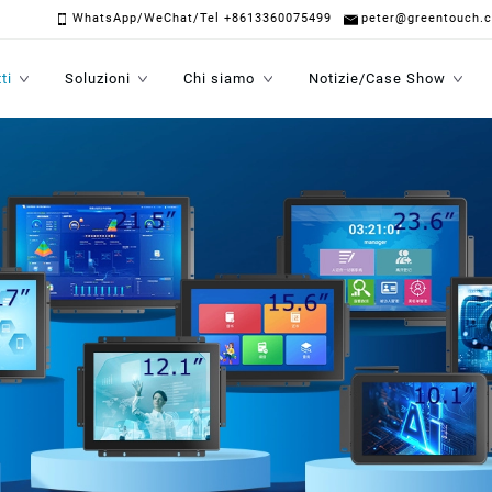
WhatsApp/WeChat/Tel +8613360075499
peter@greentouch.
ti
Soluzioni
Chi siamo
Notizie/Case Show