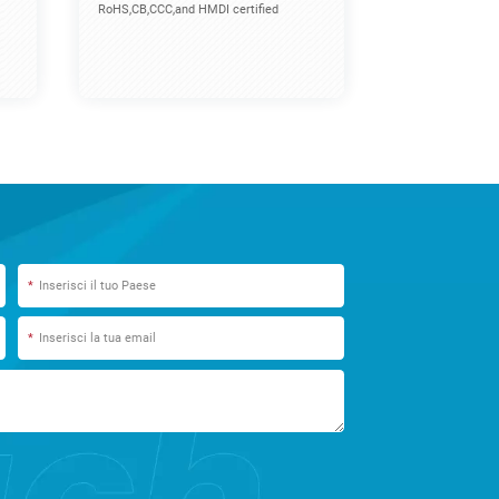
RoHS,CB,CCC,and HMDI certified
*
*