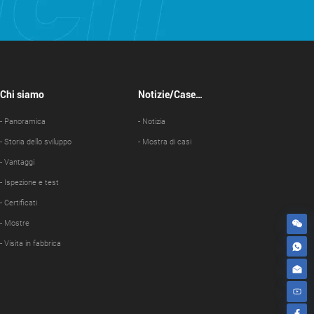
Chi siamo
Notizie/Case
Show
- Panoramica
- Notizia
- Storia dello sviluppo
- Mostra di casi
- Vantaggi
- Ispezione e test
- Certificati
- Mostre
- Visita in fabbrica