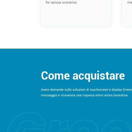
for various scenarios
mac
Come acquistare
Avete domande sulle soluzioni di touchscreen e display Green
messaggio e riceverete una risposta entro un'ora lavorativa.