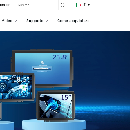
IT
com.cn
Video
Supporto
Come acquistare