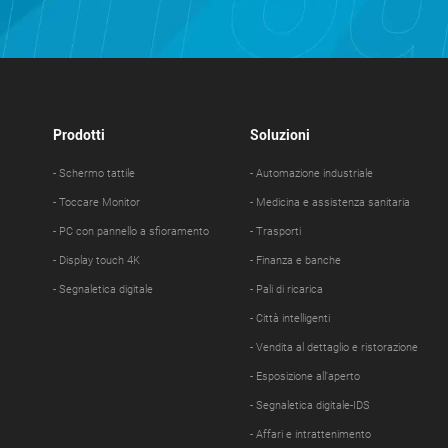
Prodotti
Soluzioni
- Schermo tattile
- Automazione industriale
- Toccare Monitor
- Medicina e assistenza sanitaria
- PC con pannello a sfioramento
- Trasporti
- Display touch 4K
- Finanza e banche
- Segnaletica digitale
- Pali di ricarica
- Città intelligenti
- Vendita al dettaglio e ristorazione
- Esposizione all'aperto
- Segnaletica digitale-IDS
- Affari e intrattenimento