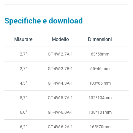
Specifiche e download
Misurare
Modello
Dimensioni
V
2,7"
GT-4W-2.7A-1
63*58mm
2,7"
GT-4W-2.7B-1
65*46 mm
4,3"
GT-4W-4.3A-1
103*66 mm
5,7"
GT-4W-5.7A-1
132*104mm
6,0"
GT-4W-6.0A-1
138*101mm
6,2"
GT-4W-6.2A-1
165*70mm