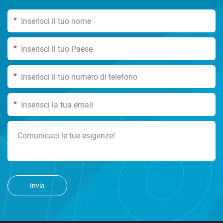
*
*
*
*
Invia