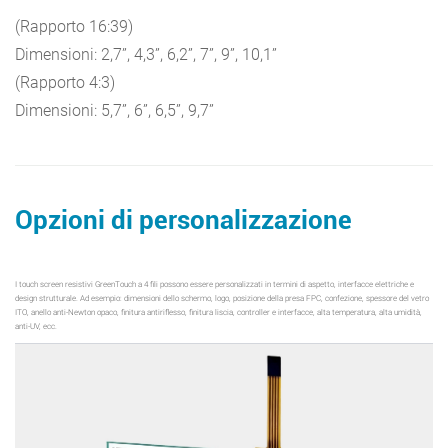
(Rapporto 16:39)
Dimensioni: 2,7”, 4,3”, 6,2”, 7”, 9”, 10,1”
(Rapporto 4:3)
Dimensioni: 5,7”, 6”, 6,5”, 9,7”
Opzioni di personalizzazione
I touch screen resistivi GreenTouch a 4 fili possono essere personalizzati in termini di aspetto, interfacce elettriche e
design strutturale. Ad esempio: dimensioni dello schermo, logo, posizione della presa FPC, confezione, spessore del vetro
ITO, anello anti-Newton opaco, finitura antiriflesso, finitura liscia, controller e interfacce, alta temperatura, alta umidità,
anti-UV, ecc.