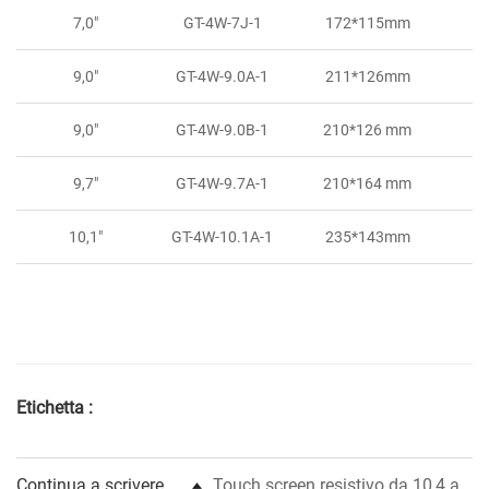
7,0"
GT-4W-7J-1
172*115mm
9,0"
GT-4W-9.0A-1
211*126mm
9,0"
GT-4W-9.0B-1
210*126 mm
9,7"
GT-4W-9.7A-1
210*164 mm
10,1"
GT-4W-10.1A-1
235*143mm
Etichetta :
Continua a scrivere
Touch screen resistivo da 10,4 a