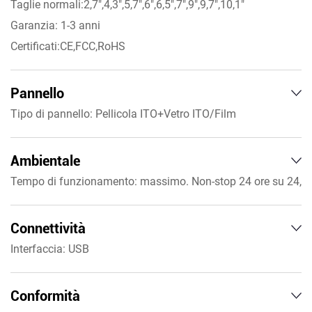
Taglie normali:2,7",4,3",5,7",6",6,5",7",9",9,7",10,1"
Garanzia: 1-3 anni
Certificati:CE,FCC,RoHS
Pannello
Tipo di pannello: Pellicola ITO+Vetro ITO/Film
ITO+Pellicola ITO
Durezza superficiale: ≥3H
Ambientale
Dimensione diagonale: da 2,7 a 10,1 pollici
Tempo di funzionamento: massimo. Non-stop 24 ore su 24,
Proporzioni: 16:9,4:3
7 giorni su 7
Risoluzione:4096x4096
Temperatura operativa: da –10°C a 50°C
Connettività
Velocità di risposta: <10ms
Temperatura di conservazione: da -20°C a 60°C
Interfaccia: USB
Tecnologia touch: tocco singolo resistivo
Umidità: 90% di umidità relativa, senza condensa
Interfaccia di controllo: USB o RS232,I2C
Conformità
Sistema di supporto touch: Windows, Android, Linux