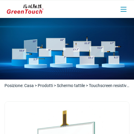
Posizione:
Casa
>
Prodotti
>
Schermo tattile
>
Touchscreen resistivo
>
Touchscreen resistivo da 2,7 a 10,1 pollici (4 fili)