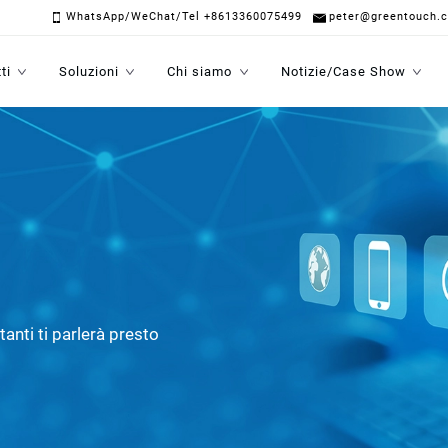
WhatsApp/WeChat/Tel +8613360075499
peter@greentouch.
ti
Soluzioni
Chi siamo
Notizie/Case Show
anti ti parlerà presto