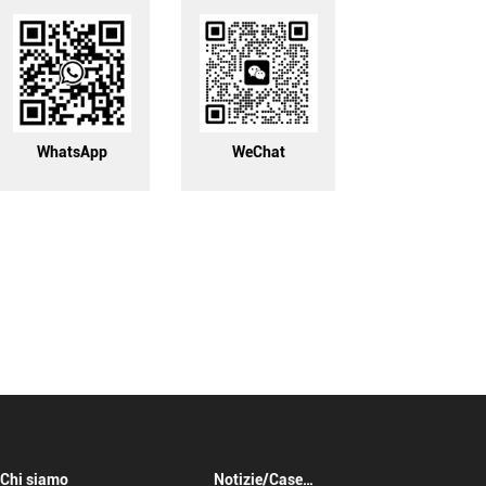
WhatsApp
WeChat
Chi siamo
Notizie/Case