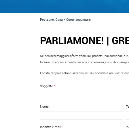
Posizione:
Casa
>
Come acquistare
PARLIAMONE! | GR
Se desideri maggiori informazioni sui prodotti, hai domande o vu
fissare un appuntamento per una consulenza, compila i campi ri
I nostri rappresentanti saranno lieti di rispondere alle vostre do
Soggetto
*
:
Nome :
Te
Indirizzo e-mail
*
:
In