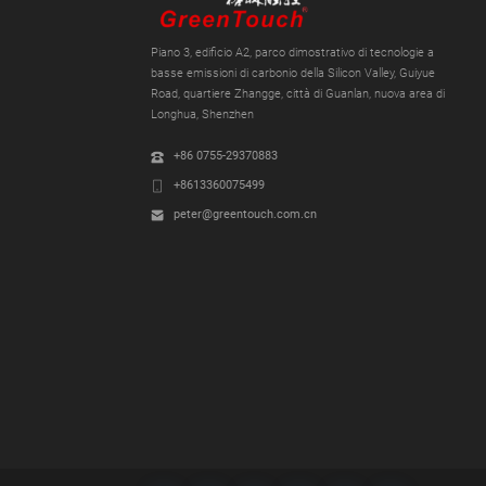
Piano 3, edificio A2, parco dimostrativo di tecnologie a
basse emissioni di carbonio della Silicon Valley, Guiyue
Road, quartiere Zhangge, città di Guanlan, nuova area di
Longhua, Shenzhen
+86 0755-29370883
+8613360075499
peter@greentouch.com.cn