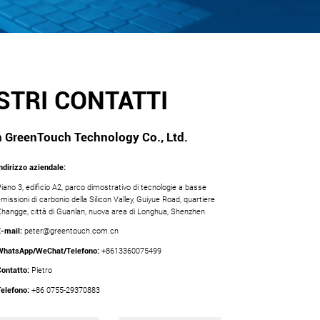
STRI CONTATTI
 GreenTouch Technology Co., Ltd.
Indirizzo aziendale:
Piano 3, edificio A2, parco dimostrativo di tecnologie a basse
missioni di carbonio della Silicon Valley, Guiyue Road, quartiere
Zhangge, città di Guanlan, nuova area di Longhua, Shenzhen
E-mail:
peter@greentouch.com.cn
WhatsApp/WeChat/Telefono:
+8613360075499
Contatto:
Pietro
Telefono:
+86 0755-29370883