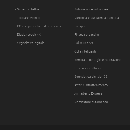
- Schermo tattile
- Automazione industriale
- Toccare Monitor
- Medicina e assistenza sanitaria
- PC con pannello a sfioramento
- Trasporti
- Display touch 4K
- Finanza e banche
- Segnaletica digitale
- Pali di ricarica
- Città intelligenti
- Vendita al dettaglio e ristorazione
- Esposizione all'aperto
- Segnaletica digitale-IDS
- Affari e intrattenimento
- Armadietto Express
- Distributore automatico