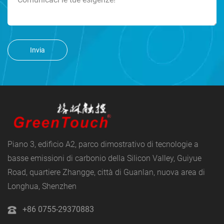
Invia
Piano 3, edificio A2, parco dimostrativo di tecnologie a
basse emissioni di carbonio della Silicon Valley, Guiyue
Road, quartiere Zhangge, città di Guanlan, nuova area di
Longhua, Shenzhen
+86 0755-29370883