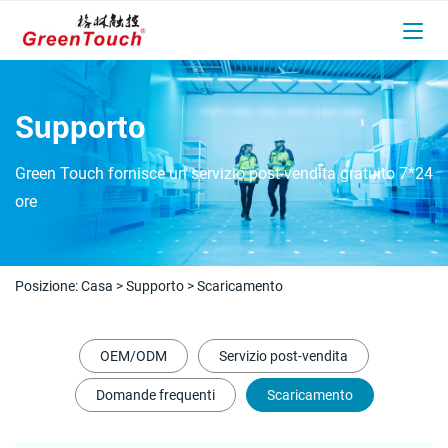
Supporto
Green Touch fornisce un servizio post-vendita gratuito 7*24
ore
Posizione:
Casa
>
Supporto
>
Scaricamento
OEM/ODM
Servizio post-vendita
Domande frequenti
Scaricamento