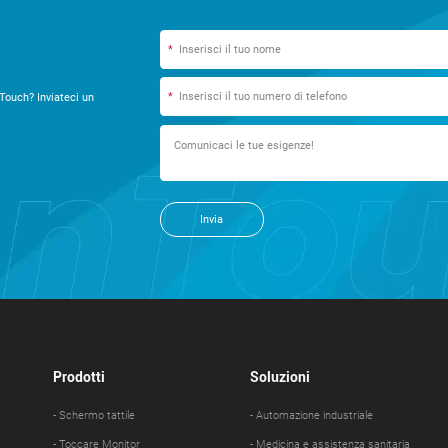
*
*
Touch? Inviateci un
Invia
Prodotti
Soluzioni
- Schermo tattile
- Automazione industriale
- Toccare Monitor
- Medicina e assistenza sanitaria