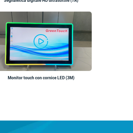
Segnaletica digitale HD ultrasottile (7A)
Monitor touch con cornice LED (3M)