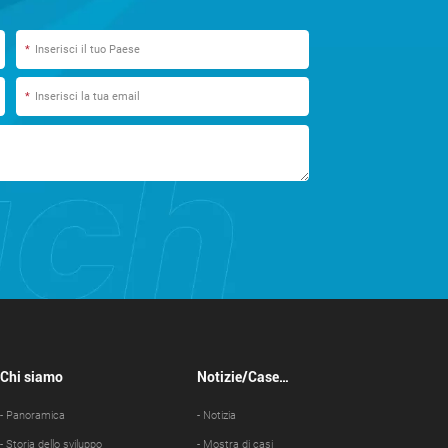
*
*
Chi siamo
Notizie/Case
Show
- Panoramica
- Notizia
- Storia dello sviluppo
- Mostra di casi