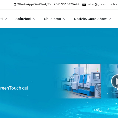
WhatsApp/WeChat/Tel +8613360075499
peter@greentouch.
ti
Soluzioni
Chi siamo
Notizie/Case Show
GreenTouch qui