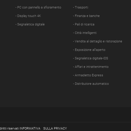
- PC con pannello a sfioramento
- Trasporti
- Display touch 4K
- Finanza e banche
- Segnaletica digitale
- Pali di ricarica
- Città intelligenti
- Vendita al dettaglio e ristorazione
- Esposizione all'aperto
- Segnaletica digitale-IDS
- Affari e intrattenimento
- Armadietto Express
- Distributore automatico
diritti riservati INFORMATIVA
SULLA PRIVACY