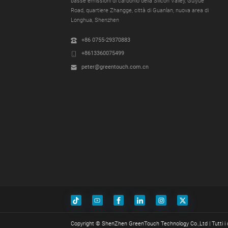
basse emissioni di carbonio della Silicon Valley, Guiyue
Road, quartiere Zhangge, città di Guanlan, nuova area di
Longhua, Shenzhen
+86 0755-29370883
+8613360075499
peter@greentouch.com.cn
Copyright © ShenZhen GreenTouch Technology Co.,Ltd | Tutti i 