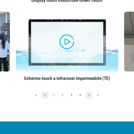
Display touch industriale Green Touch
Schermo touch a infrarossi impermeabile (TE)
|<
<
1
2
3
4
>
>|