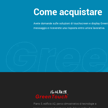
Come acquistare
Avete domande sulle soluzioni di touchscreen e display Green
messaggio e riceverete una risposta entro un'ora lavorativa.
Piano 3, edificio A2, parco dimostrativo di tecnologie a