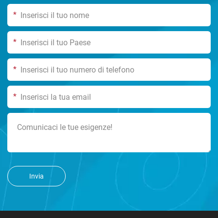
*
*
*
*
Invia