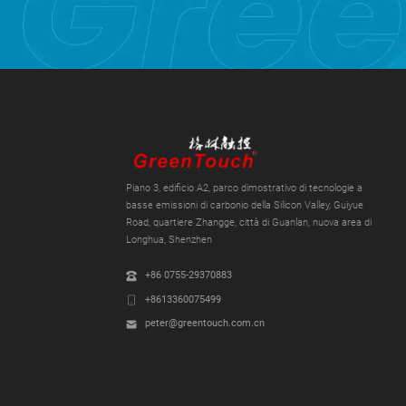
Piano 3, edificio A2, parco dimostrativo di tecnologie a
basse emissioni di carbonio della Silicon Valley, Guiyue
Road, quartiere Zhangge, città di Guanlan, nuova area di
Longhua, Shenzhen
+86 0755-29370883
+8613360075499
peter@greentouch.com.cn