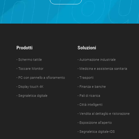
Prodotti
Soluzioni
- Schermo tattile
- Automazione industriale
- Toccare Monitor
- Medicina e assistenza sanitaria
- PC con pannello a sfioramento
- Trasporti
- Display touch 4K
- Finanza e banche
- Segnaletica digitale
- Pali di ricarica
- Città intelligenti
- Vendita al dettaglio e ristorazione
- Esposizione all'aperto
- Segnaletica digitale-IDS