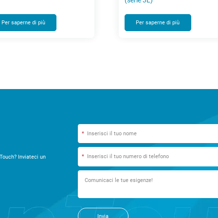
(serie 3E)
Per saperne di più
Per sape
*
*
Touch? Inviateci un
Invia