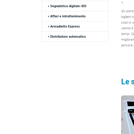
7.
Segnaletica digitale-IDS
Gli uten
Affari e intrattenimento
biglietti
costi e v
Armadietto Express
utente è
tempi. Q
Distributore automatico
miglioram
percorsi 
Le 