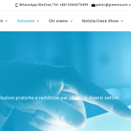
WhatsApp/WeChat/Tel +8613360075499
peter@greentouch.
ti
Soluzioni
Chi siamo
Notizie/Case Show
oni pratiche e redditizie per clienti di diversi settori