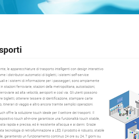
sporti
te, le apparecchiature di trasporto intelligenti con design interattivo
me i distributori automatici di biglietti, i sistemi self-service
uali e i sistemi di informazione per i passeggeri, sono ampiamente
e in stazioni ferroviarie, stazioni della metropolitana, autostazioni,
ferroviarie ad alta velocità, aeroporti e così via. Gli utenti possono
e biglietti, ottenere tessere di identificazione, stampare carte
, itinerari di viaggio e altro ancora tramite semplici operazioni.
h offre la soluzione touch ideale per il settore dei trasporti. Il
spositivo touch all-in-one garantisce una funzionalità touch stabile,
sta rapida e precisa, ed è resistente all'acqua e ai danni. Grazie
ata tecnologia di retroilluminazione a LED, il prodotto è robusto, stabile
bile, garantendo un funzionamento continuo 24 ore su 24, 7 giorni su