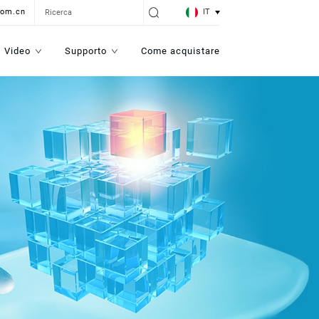
IT
com.cn
Video
Supporto
Come acquistare