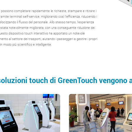
ti possono completare rapidamente le richieste, stampare e ritirare i
 tramite terminali self-service, migliorando così l'efficienza, riducendo i
elocizzando il flusso del personale. Allo stesso tempo, l'esperienza
 stata notevolmente migliorata, con una conseguente riduzione dei
uesto dispositivo touch interattivo ha apportato un notevole
ento al settore dei trasporti, aiutando i passeggeri a gestire i propri
in modo più scientifico e intelligente.
soluzioni touch di GreenTouch vengono ap