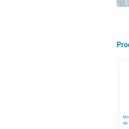
Prod
Monitor touch a cornice aperta
Monitor touch a cornice ap
da 10,1-27 pollici (serie 3C)
da 7-55 pollici (serie 2C)