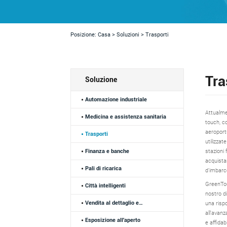
Posizione:
Casa
>
Soluzioni
>
Trasporti
Tra
Soluzione
Automazione industriale
Attualmen
Medicina e assistenza sanitaria
touch, co
aeroport
Trasporti
utilizzat
stazioni 
Finanza e banche
acquistar
Pali di ricarica
d'imbarco
GreenTouc
Città intelligenti
nostro di
Vendita al dettaglio e
una rispo
all'avanz
ristorazione
Esposizione all'aperto
e affida