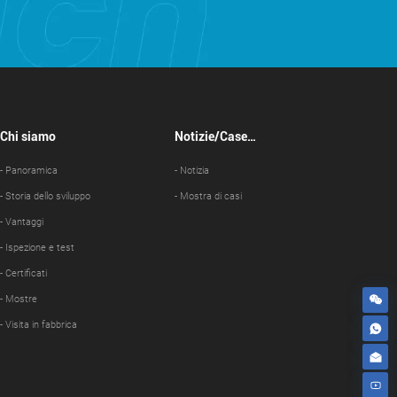
Chi siamo
Notizie/Case
Show
- Panoramica
- Notizia
- Storia dello sviluppo
- Mostra di casi
- Vantaggi
- Ispezione e test
- Certificati
- Mostre
- Visita in fabbrica