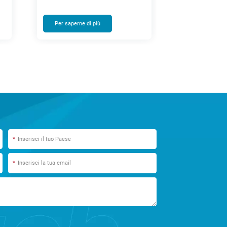
rne di più
Per saperne di più
*
*