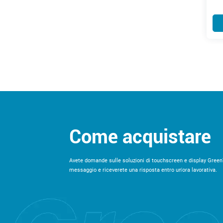
Per saperne di più
Per saperne di più
Come acquistare
Avete domande sulle soluzioni di touchscreen e display Green
messaggio e riceverete una risposta entro un'ora lavorativa.