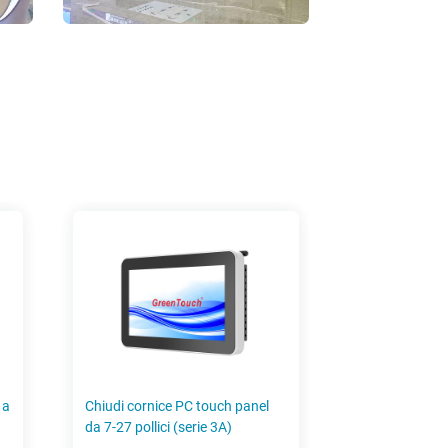
nice PC touch panel
Monitor touch a cornice aperta
lici (serie 3A)
da 10,1-27 pollici (serie 3C)