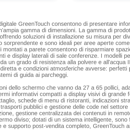
ale GreenTouch consentono di presentare inform
 e un'ampia gamma di dimensioni. La gamma di prodott
ffrendo soluzioni di installazione su misura per div
o sorprendente e sono ideali per aree aperte come a
lli montati a parete consentono di risparmiare spazi
anti e display laterali di sale conferenze. I modelli p
 da un grado di resistenza alla polvere e all'acqua
e diretta e condizioni atmosferiche avverse: perfetti
istemi di guida ai parcheggi.
lo schermo che vanno da 27 a 65 pollici, adattan
ermi informativi compatti a display visivi di grande
glio, schede di menu di ristoranti, indicazioni strada
rasporti pubblici e gestione delle code nel settore 
zione, gestione centralizzata dei contenuti in rem
mo diviso; dotati di un sistema intelligente, sono 
e e supporto post-vendita completo, GreenTouch aiut