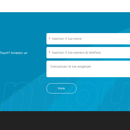
*
*
Touch? Inviateci un
Invia