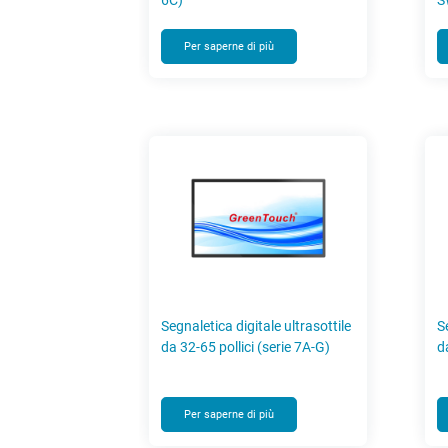
6C)
S
Per saperne di più
Segnaletica digitale ultrasottile
S
da 32-65 pollici (serie 7A-G)
d
Per saperne di più