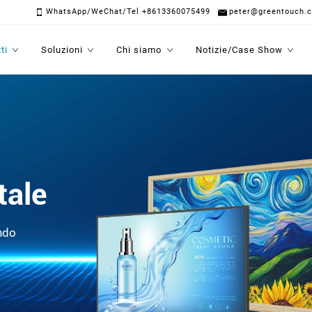
WhatsApp/WeChat/Tel +8613360075499
peter@greentouch.
ti
Soluzioni
Chi siamo
Notizie/Case Show
tale
ndo