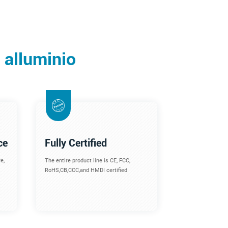
n alluminio
ce
Fully Certified
e,
The entire product line is CE, FCC,
RoHS,CB,CCC,and HMDI certified