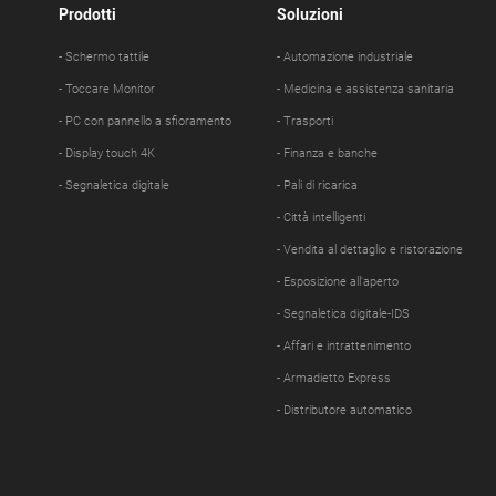
Prodotti
Soluzioni
- Schermo tattile
- Automazione industriale
- Toccare Monitor
- Medicina e assistenza sanitaria
- PC con pannello a sfioramento
- Trasporti
- Display touch 4K
- Finanza e banche
- Segnaletica digitale
- Pali di ricarica
- Città intelligenti
- Vendita al dettaglio e ristorazione
- Esposizione all'aperto
- Segnaletica digitale-IDS
- Affari e intrattenimento
- Armadietto Express
- Distributore automatico