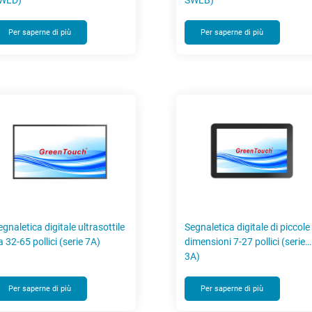
WLD)
SWLB)
Per saperne di più
Per saperne di più
egnaletica digitale ultrasottile
Segnaletica digitale di piccole
a 32-65 pollici (serie 7A)
dimensioni 7-27 pollici (serie
3A)
Per saperne di più
Per saperne di più