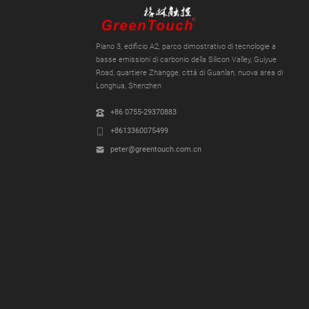
Piano 3, edificio A2, parco dimostrativo di tecnologie a
basse emissioni di carbonio della Silicon Valley, Guiyue
Road, quartiere Zhangge, città di Guanlan, nuova area di
Longhua, Shenzhen
+86 0755-29370883
+8613360075499
peter@greentouch.com.cn