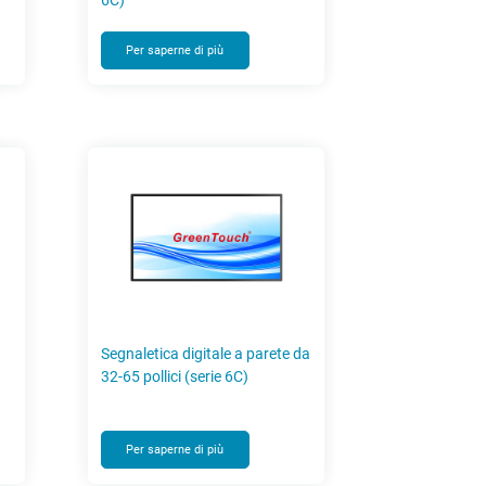
6C)
Per saperne di più
Segnaletica digitale a parete da
32-65 pollici (serie 6C)
Per saperne di più