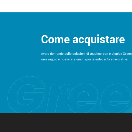
Come acquistare
Avete domande sulle soluzioni di touchscreen e display Green
messaggio e riceverete una risposta entro un'ora lavorativa.