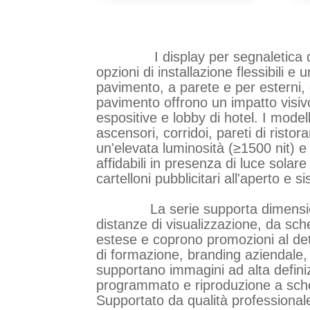
I display per segnaletica digit
opzioni di installazione flessibili
pavimento, a parete e per esterni, o
pavimento offrono un impatto visiv
espositive e lobby di hotel. I mode
ascensori, corridoi, pareti di ristor
un'elevata luminosità (≥1500 nit) e
affidabili in presenza di luce solar
cartelloni pubblicitari all'aperto e s
La serie supporta dimensioni del
distanze di visualizzazione, da sch
estese e coprono promozioni al detta
di formazione, branding aziendale, t
supportano immagini ad alta defini
programmato e riproduzione a scher
Supportato da qualità professional