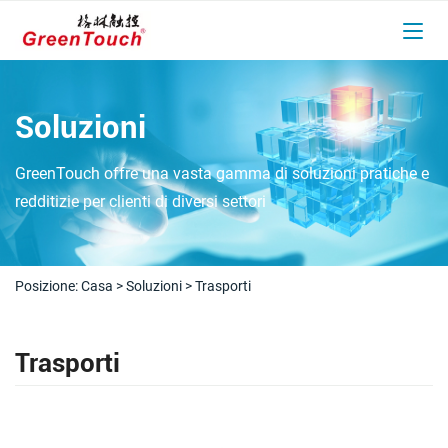
Soluzioni
GreenTouch offre una vasta gamma di soluzioni pratiche e
redditizie per clienti di diversi settori
Posizione:
Casa
>
Soluzioni
>
Trasporti
Trasporti