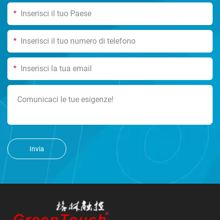
*
*
*
Invia