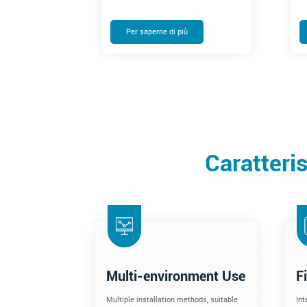
Per saperne di più
Caratteris
Multi-environment Use
F
Multiple installation methods, suitable
Int