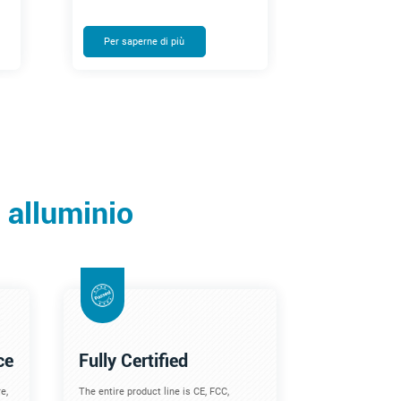
Per saperne di più
n alluminio
ce
Fully Certified
e,
The entire product line is CE, FCC,