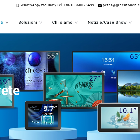
WhatsApp/WeChat/Tel +8613360075499
peter@greentouch.
ti
Soluzioni
Chi siamo
Notizie/Case Show
rete