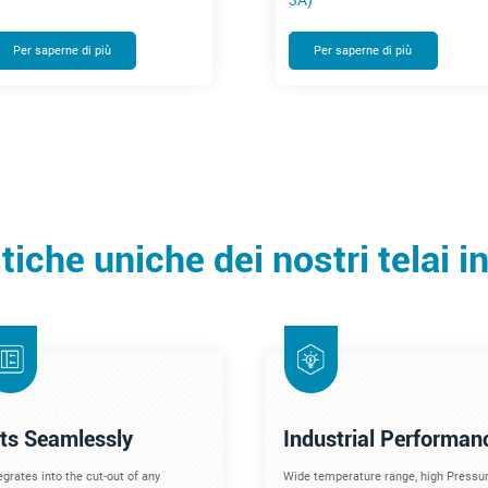
3A)
Per saperne di più
Per saperne di più
tiche uniche dei nostri telai i
its Seamlessly
Industrial Performan
egrates into the cut-out of any
Wide temperature range, high Pressur