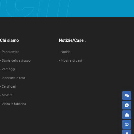
Chi siamo
Notizie/Case
Show
- Panoramica
- Notizia
- Storia dello sviluppo
- Mostra di casi
- Vantaggi
- Ispezione e test
- Certificati
- Mostre
- Visita in fabbrica