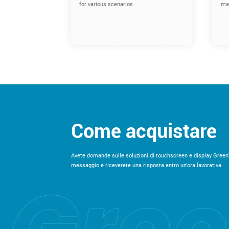
for various scenarios
mac
Come acquistare
Avete domande sulle soluzioni di touchscreen e display Green
messaggio e riceverete una risposta entro un'ora lavorativa.