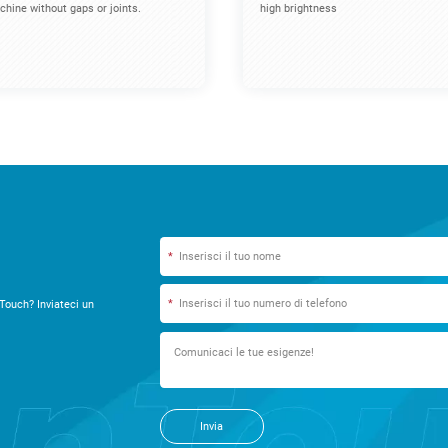
hine without gaps or joints.
high brightness
*
*
Touch? Inviateci un
Invia