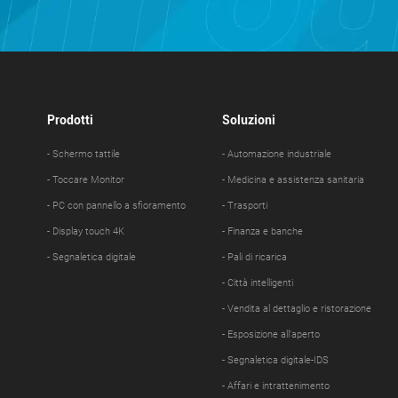
Prodotti
Soluzioni
- Schermo tattile
- Automazione industriale
- Toccare Monitor
- Medicina e assistenza sanitaria
- PC con pannello a sfioramento
- Trasporti
- Display touch 4K
- Finanza e banche
- Segnaletica digitale
- Pali di ricarica
- Città intelligenti
- Vendita al dettaglio e ristorazione
- Esposizione all'aperto
- Segnaletica digitale-IDS
- Affari e intrattenimento