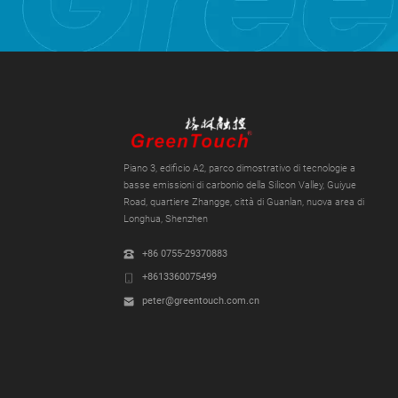
Piano 3, edificio A2, parco dimostrativo di tecnologie a
basse emissioni di carbonio della Silicon Valley, Guiyue
Road, quartiere Zhangge, città di Guanlan, nuova area di
Longhua, Shenzhen
+86 0755-29370883
+8613360075499
peter@greentouch.com.cn