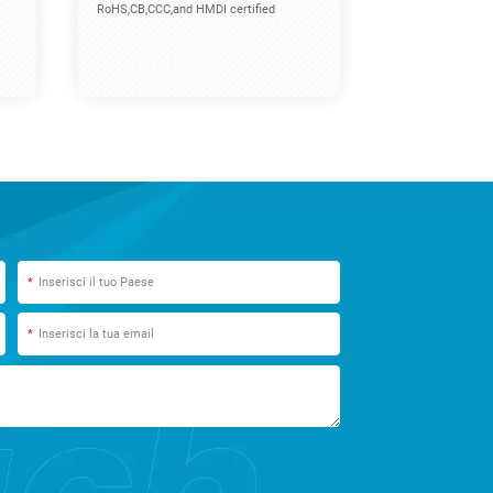
RoHS,CB,CCC,and HMDI certified
*
*