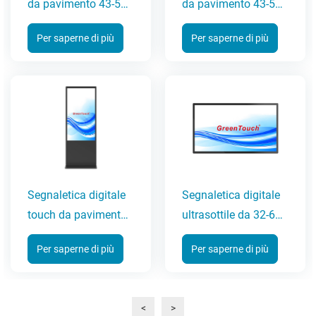
da pavimento 43-55
da pavimento 43-55
pollici (serie SWLD)
pollici (serie SWLB)
Per saperne di più
Per saperne di più
Segnaletica digitale
Segnaletica digitale
touch da pavimento
ultrasottile da 32-65
32-65 pollici (serie
pollici (serie 7A-G)
Per saperne di più
Per saperne di più
6C)
<
>