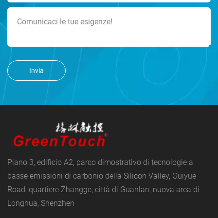
Invia
Piano 3, edificio A2, parco dimostrativo di tecnologie a
basse emissioni di carbonio della Silicon Valley, Guiyue
Road, quartiere Zhangge, città di Guanlan, nuova area di
Longhua, Shenzhen