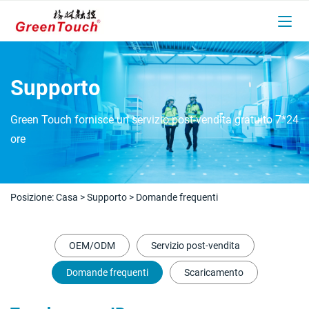
Supporto
Green Touch fornisce un servizio post-vendita gratuito 7*24
ore
Posizione:
Casa
>
Supporto
>
Domande frequenti
OEM/ODM
Servizio post-vendita
Domande frequenti
Scaricamento