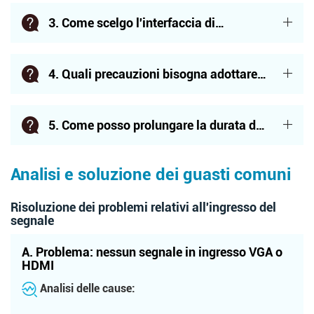
Compatibile con Windows, Linux, Android e
touchscreen industriale?
Mac.
3. Come scelgo l'interfaccia di
comunicazione più adatta?
Compatibile con Windows, Linux, Android e
Mac.
4. Quali precauzioni bisogna adottare
durante l'installazione di un
Compatibile con Windows, Linux, Android e
touchscreen industriale?
Mac.
5. Come posso prolungare la durata del
mio touchscreen?
Compatibile con Windows, Linux, Android e
Analisi e soluzione dei guasti comuni
Mac.
Risoluzione dei problemi relativi all'ingresso del
segnale
A. Problema: nessun segnale in ingresso VGA o
HDMI
Analisi delle cause: