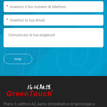
*
*
Invia
Piano 3, edificio A2, parco dimostrativo di tecnologie a