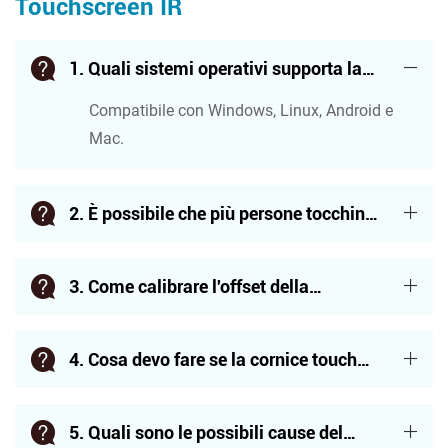
Touchscreen IR
1. Quali sistemi operativi supporta la
cornice touch a infrarossi?
Compatibile con Windows, Linux, Android e
Mac.
2. È possibile che più persone tocchino
contemporaneamente il dispositivo?
Compatibile con Windows, Linux, Android e
Qual è il punteggio massimo?
Mac.
3. Come calibrare l'offset della
posizione del tocco dopo
Compatibile con Windows, Linux, Android e
l'installazione?
Mac.
4. Cosa devo fare se la cornice touch
non si allinea con il bordo del display?
Compatibile con Windows, Linux, Android e
Mac.
5. Quali sono le possibili cause del