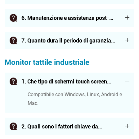
malfunzionamento/disconnessione del
Compatibile con Windows, Linux, Android e
touch screen durante la risoluzione dei
Mac.
6. Manutenzione e assistenza post-
problemi?
vendita: a cosa devo prestare
Compatibile con Windows, Linux, Android e
attenzione nella pulizia quotidiana?
Mac.
7. Quanto dura il periodo di garanzia
del prodotto? Quali sono le esclusioni
Compatibile con Windows, Linux, Android e
dalla garanzia?
Monitor tattile industriale
Mac.
1. Che tipo di schermi touch screen
offriamo?
Compatibile con Windows, Linux, Android e
Mac.
2. Quali sono i fattori chiave da
considerare nella scelta di un